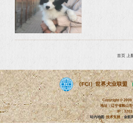
首页
上
（FCI）世界犬业联盟
Copyright © 2009
地址：辽宁省鞍山市铁
IP：370
站内地图
技术支持：
金航